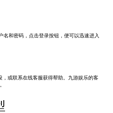
户名和密码，点击登录按钮，便可以迅速进入
重设，或联系在线客服获得帮助。九游娱乐的客
。
型