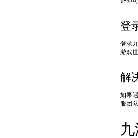
证即
登
登录
游戏
解
如果
服团
九