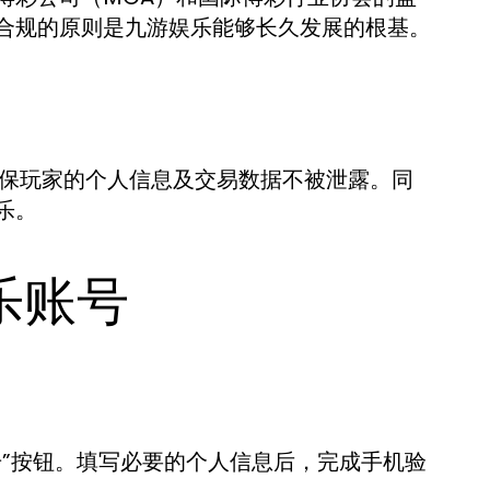
合规的原则是九游娱乐能够长久发展的根基。
，确保玩家的个人信息及交易数据不被泄露。同
乐。
乐账号
册”按钮。填写必要的个人信息后，完成手机验