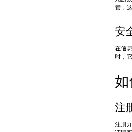
管，
安
在信息
时，
如
注
注册