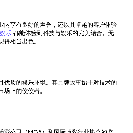
业内享有良好的声誉，还以其卓越的客户体验
都能体验到科技与娱乐的完美结合。无
娱乐
现得相当出色。
且优质的娱乐环境。其品牌故事始于对技术的
市场上的佼佼者。
博彩公司（MGA）和国际博彩行业协会的监