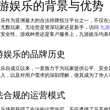
游娱乐的背景与优势
娱乐作为亚洲最大的合法持牌投注平台之一，不仅在
了无数玩家。无论您是资深玩家还是新手，访问
九游
在安全性、游戏种类还是客户服务上，九游娱乐均表
游娱乐的品牌历史
娱乐自成立以来，一直致力于为玩家提供公平、安全
投入，以及对用户需求的深刻理解，使其成为了华人
法合规的运营模式
娱乐场所获得了合法的运营许可，不仅遵循了马耳他