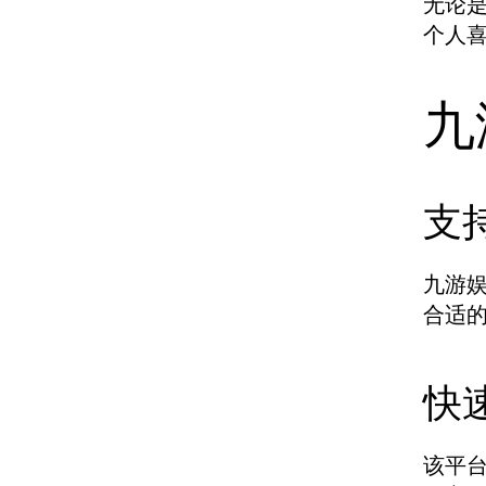
无论
个人
九
支
九游
合适
快
该平