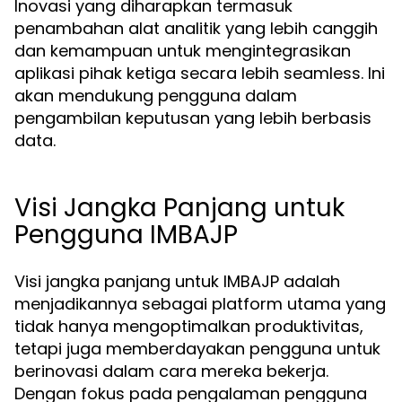
Inovasi yang diharapkan termasuk
penambahan alat analitik yang lebih canggih
dan kemampuan untuk mengintegrasikan
aplikasi pihak ketiga secara lebih seamless. Ini
akan mendukung pengguna dalam
pengambilan keputusan yang lebih berbasis
data.
Visi Jangka Panjang untuk
Pengguna IMBAJP
Visi jangka panjang untuk IMBAJP adalah
menjadikannya sebagai platform utama yang
tidak hanya mengoptimalkan produktivitas,
tetapi juga memberdayakan pengguna untuk
berinovasi dalam cara mereka bekerja.
Dengan fokus pada pengalaman pengguna