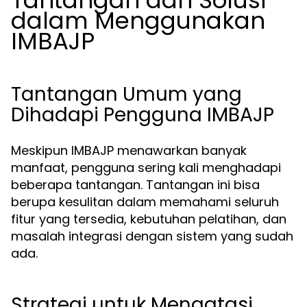
Tantangan dan Solusi
dalam Menggunakan
IMBAJP
Tantangan Umum yang
Dihadapi Pengguna IMBAJP
Meskipun IMBAJP menawarkan banyak
manfaat, pengguna sering kali menghadapi
beberapa tantangan. Tantangan ini bisa
berupa kesulitan dalam memahami seluruh
fitur yang tersedia, kebutuhan pelatihan, dan
masalah integrasi dengan sistem yang sudah
ada.
Strategi untuk Mengatasi