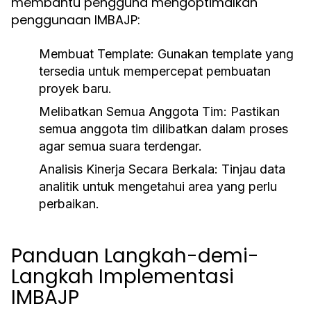
membantu pengguna mengoptimalkan
penggunaan IMBAJP:
Membuat Template:
Gunakan template yang
tersedia untuk mempercepat pembuatan
proyek baru.
Melibatkan Semua Anggota Tim:
Pastikan
semua anggota tim dilibatkan dalam proses
agar semua suara terdengar.
Analisis Kinerja Secara Berkala:
Tinjau data
analitik untuk mengetahui area yang perlu
perbaikan.
Panduan Langkah-demi-
Langkah Implementasi
IMBAJP