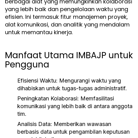
berbagai alat yang memungkinkan kolaborasi
yang lebih baik dan pengelolaan waktu yang
efisien. Ini termasuk fitur manajemen proyek,
alat komunikasi, dan analitik yang mendalam
untuk memantau kinerja.
Manfaat Utama IMBAJP untuk
Pengguna
Efisiensi Waktu:
Mengurangi waktu yang
dihabiskan untuk tugas-tugas administratif.
Peningkatan Kolaborasi:
Memfasilitasi
komunikasi yang lebih baik di antara anggota
tim.
Analisis Data:
Memberikan wawasan
berbasis data untuk pengambilan keputusan