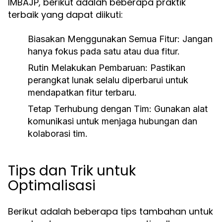
IMBAJP, berikut adalah beberapa praktik
terbaik yang dapat diikuti:
Biasakan Menggunakan Semua Fitur:
Jangan
hanya fokus pada satu atau dua fitur.
Rutin Melakukan Pembaruan:
Pastikan
perangkat lunak selalu diperbarui untuk
mendapatkan fitur terbaru.
Tetap Terhubung dengan Tim:
Gunakan alat
komunikasi untuk menjaga hubungan dan
kolaborasi tim.
Tips dan Trik untuk
Optimalisasi
Berikut adalah beberapa tips tambahan untuk