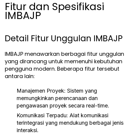
Fitur dan Spesifikasi
IMBAJP
Detail Fitur Unggulan IMBAJP
IMBAJP menawarkan berbagai fitur unggulan
yang dirancang untuk memenuhi kebutuhan
pengguna modern. Beberapa fitur tersebut
antara lain:
Manajemen Proyek:
Sistem yang
memungkinkan perencanaan dan
pengawasan proyek secara real-time.
Komunikasi Terpadu:
Alat komunikasi
terintegrasi yang mendukung berbagai jenis
interaksi.