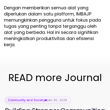
Dengan memberikan semua alat yang
diperlukan dalam satu platform, IMBAJP
memungkinkan pengguna untuk fokus pada
tugas yang penting tanpa terganggu oleh
alat yang berbeda. Hal ini secara signifikan
meningkatkan produktivitas dan efisiensi
kerja.
READ more Journal
Community and Society
Jan 30, 2026