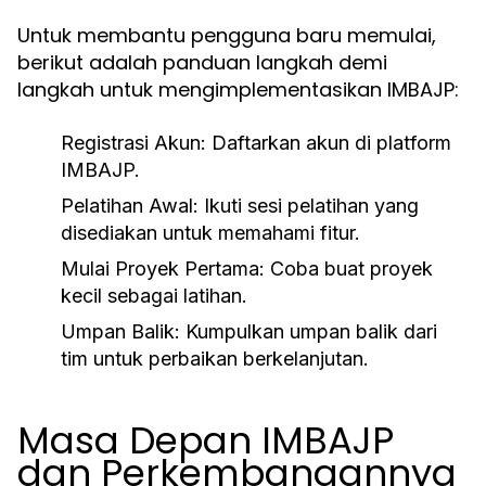
Untuk membantu pengguna baru memulai,
berikut adalah panduan langkah demi
langkah untuk mengimplementasikan IMBAJP:
Registrasi Akun:
Daftarkan akun di platform
IMBAJP.
Pelatihan Awal:
Ikuti sesi pelatihan yang
disediakan untuk memahami fitur.
Mulai Proyek Pertama:
Coba buat proyek
kecil sebagai latihan.
Umpan Balik:
Kumpulkan umpan balik dari
tim untuk perbaikan berkelanjutan.
Masa Depan IMBAJP
dan Perkembangannya