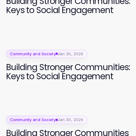
Building Stronger Communities:
Keys to Social Engagement
Community and Society
Jan 30, 2026
Building Stronger Communities:
Keys to Social Engagement
Community and Society
Jan 30, 2026
Building Stronger Communities