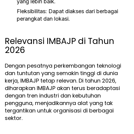
yang lebih baik.
Fleksibilitas:
Dapat diakses dari berbagai
perangkat dan lokasi.
Relevansi IMBAJP di Tahun
2026
Dengan pesatnya perkembangan teknologi
dan tuntutan yang semakin tinggi di dunia
kerja, IMBAJP tetap relevan. Di tahun 2026,
diharapkan IMBAJP akan terus beradaptasi
dengan tren industri dan kebutuhan
pengguna, menjadikannya alat yang tak
tergantikan untuk organisasi di berbagai
sektor.