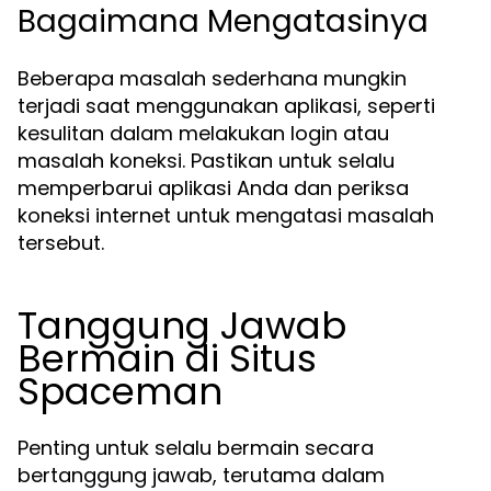
Bagaimana Mengatasinya
Beberapa masalah sederhana mungkin
terjadi saat menggunakan aplikasi, seperti
kesulitan dalam melakukan login atau
masalah koneksi. Pastikan untuk selalu
memperbarui aplikasi Anda dan periksa
koneksi internet untuk mengatasi masalah
tersebut.
Tanggung Jawab
Bermain di Situs
Spaceman
Penting untuk selalu bermain secara
bertanggung jawab, terutama dalam