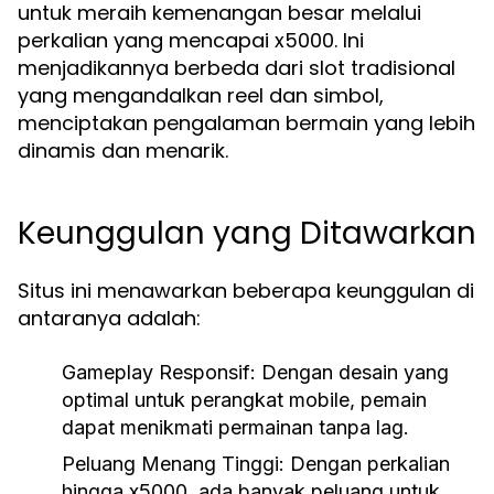
untuk meraih kemenangan besar melalui
perkalian yang mencapai x5000. Ini
menjadikannya berbeda dari slot tradisional
yang mengandalkan reel dan simbol,
menciptakan pengalaman bermain yang lebih
dinamis dan menarik.
Keunggulan yang Ditawarkan
Situs ini menawarkan beberapa keunggulan di
antaranya adalah:
Gameplay Responsif:
Dengan desain yang
optimal untuk perangkat mobile, pemain
dapat menikmati permainan tanpa lag.
Peluang Menang Tinggi:
Dengan perkalian
hingga x5000, ada banyak peluang untuk