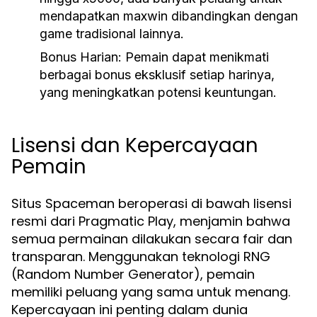
mendapatkan maxwin dibandingkan dengan
game tradisional lainnya.
Bonus Harian:
Pemain dapat menikmati
berbagai bonus eksklusif setiap harinya,
yang meningkatkan potensi keuntungan.
Lisensi dan Kepercayaan
Pemain
Situs Spaceman beroperasi di bawah lisensi
resmi dari Pragmatic Play, menjamin bahwa
semua permainan dilakukan secara fair dan
transparan. Menggunakan teknologi RNG
(Random Number Generator), pemain
memiliki peluang yang sama untuk menang.
Kepercayaan ini penting dalam dunia