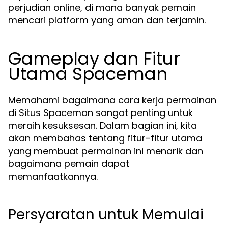
perjudian online, di mana banyak pemain
mencari platform yang aman dan terjamin.
Gameplay dan Fitur
Utama Spaceman
Memahami bagaimana cara kerja permainan
di Situs Spaceman sangat penting untuk
meraih kesuksesan. Dalam bagian ini, kita
akan membahas tentang fitur-fitur utama
yang membuat permainan ini menarik dan
bagaimana pemain dapat
memanfaatkannya.
Persyaratan untuk Memulai