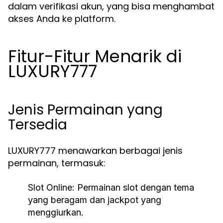
dalam verifikasi akun, yang bisa menghambat
akses Anda ke platform.
Fitur-Fitur Menarik di
LUXURY777
Jenis Permainan yang
Tersedia
LUXURY777 menawarkan berbagai jenis
permainan, termasuk:
Slot Online:
Permainan slot dengan tema
yang beragam dan jackpot yang
menggiurkan.