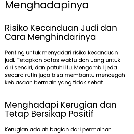
Menghadapinya
Risiko Kecanduan Judi dan
Cara Menghindarinya
Penting untuk menyadari risiko kecanduan
judi. Tetapkan batas waktu dan uang untuk
diri sendiri, dan patuhi itu. Mengambil jeda
secara rutin juga bisa membantu mencegah
kebiasaan bermain yang tidak sehat.
Menghadapi Kerugian dan
Tetap Bersikap Positif
Kerugian adalah bagian dari permainan.