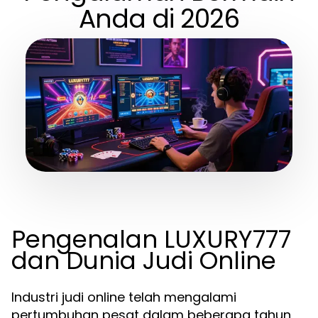
Anda di 2026
Pengenalan LUXURY777
dan Dunia Judi Online
Industri judi online telah mengalami
pertumbuhan pesat dalam beberapa tahun