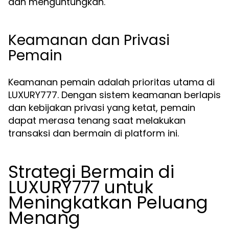
dan menguntungkan.
Keamanan dan Privasi
Pemain
Keamanan pemain adalah prioritas utama di
LUXURY777. Dengan sistem keamanan berlapis
dan kebijakan privasi yang ketat, pemain
dapat merasa tenang saat melakukan
transaksi dan bermain di platform ini.
Strategi Bermain di
LUXURY777 untuk
Meningkatkan Peluang
Menang