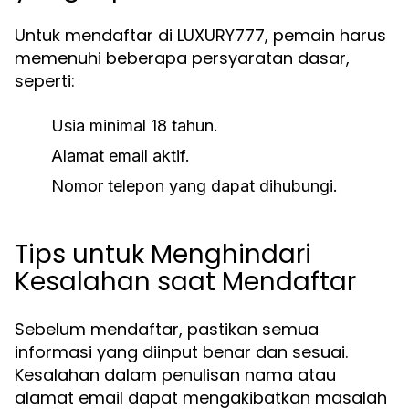
Untuk mendaftar di LUXURY777, pemain harus
memenuhi beberapa persyaratan dasar,
seperti:
Usia minimal 18 tahun.
Alamat email aktif.
Nomor telepon yang dapat dihubungi.
Tips untuk Menghindari
Kesalahan saat Mendaftar
Sebelum mendaftar, pastikan semua
informasi yang diinput benar dan sesuai.
Kesalahan dalam penulisan nama atau
alamat email dapat mengakibatkan masalah